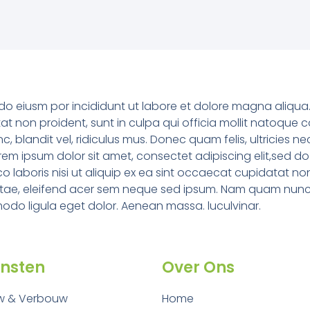
 do eiusm por incididunt ut labore et dolore magna aliqua
tat non proident, sunt in culpa qui officia mollit natoque
blandit vel, ridiculus mus. Donec quam felis, ultricies ne
em ipsum dolor sit amet, consectet adipiscing elit,sed do
 laboris nisi ut aliquip ex ea sint occaecat cupidatat non
tae, eleifend acer sem neque sed ipsum. Nam quam nunc, bla
odo ligula eget dolor. Aenean massa. luculvinar.
ensten
Over Ons
w & Verbouw
Home