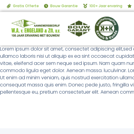
Gratis Offerte
Bouw Garantie
100+ Jaar ervaring
Lorem ipsum dolor sit amet, consectet adipiscing elit,sed
ullamco laboris nisi ut aliquip ex ea sint occaecat cupida
vitae, eleifend acer sem neque sed ipsum. Nam quam nunc, 
commodo ligula eget dolor. Aenean massa. luculvinar. Lor
Ut enim ad minim veniam, quis nostrud exercitation ullamco
consequat massa quis enim. Donec pede justo, fringilla vi
pellentesque eu, pretium consectetuer elit. Aenean comm