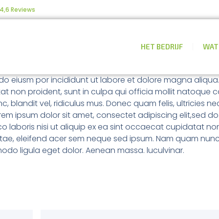
4,6 Reviews
HET BEDRIJF
WAT
 do eiusm por incididunt ut labore et dolore magna aliqua
tat non proident, sunt in culpa qui officia mollit natoque
blandit vel, ridiculus mus. Donec quam felis, ultricies ne
em ipsum dolor sit amet, consectet adipiscing elit,sed do
 laboris nisi ut aliquip ex ea sint occaecat cupidatat non
tae, eleifend acer sem neque sed ipsum. Nam quam nunc, bla
odo ligula eget dolor. Aenean massa. luculvinar.